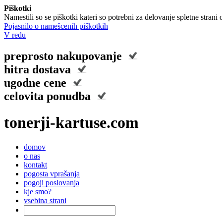
Piškotki
Namestili so se piškotki kateri so potrebni za delovanje spletne stran
Pojasnilo o namešcenih piškotkih
V redu
preprosto nakupovanje
hitra dostava
ugodne cene
celovita ponudba
tonerji-kartuse.com
domov
o nas
kontakt
pogosta vprašanja
pogoji poslovanja
kje smo?
vsebina strani