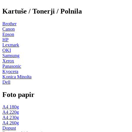
Kartuše / Tonerji / Polnila
Brother
Canon
Epson
HP
Lexmark
OKI
Samsung
Xerox
Panasonic
Kyocera
Konica Minolta
Dell
Foto papir
A4 180g
A4 220g
A4 230g
A4 260g
Dopust