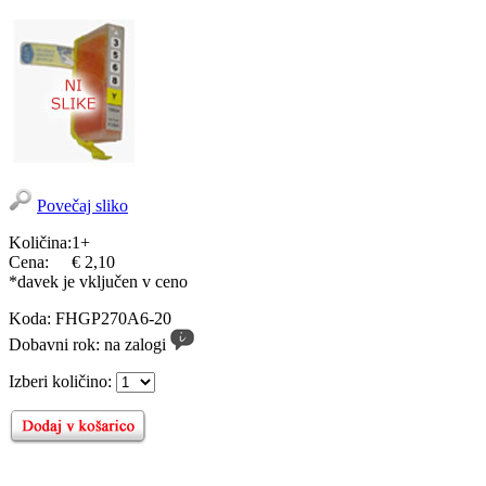
Povečaj sliko
Količina:
1+
Cena:
€ 2,10
*davek je vključen v ceno
Koda:
FHGP270A6-20
Dobavni rok:
na zalogi
Izberi količino: