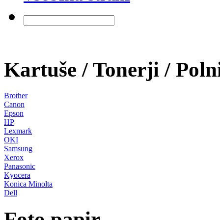
Kartuše / Tonerji / Poln
Brother
Canon
Epson
HP
Lexmark
OKI
Samsung
Xerox
Panasonic
Kyocera
Konica Minolta
Dell
Foto papir