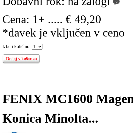
Dobavni rok:
na zalogi
Cena:
1+ ..... € 49,20
*davek je vključen v ceno
Izberi količino:
FENIX MC1600 Magent
Konica Minolta...