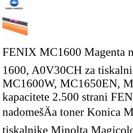
FENIX MC1600 Magenta na
1600, A0V30CH za tiskalni
MC1600W, MC1650EN, MC
kapacitete 2.500 strani 
nadomešÄa toner Konica 
tiskalnike Minolta Magi