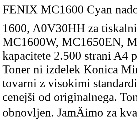
FENIX MC1600 Cyan nadom
1600, A0V30HH za tiskalni
MC1600W, MC1650EN, M
kapacitete 2.500 strani A4 p
Toner ni izdelek Konica Min
tovarni z visokimi standardi
cenejši od originalnega. To
obnovljen. JamÄimo za kval