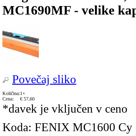
MC1690MF - velike kapa
Povečaj sliko
Količina:
1+
Cena:
€ 57,60
*davek je vključen v ceno
Koda:
FENIX MC1600 Cy