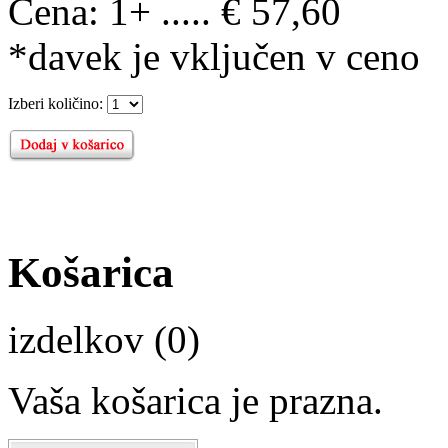
Cena:
1+ ..... € 57,60
*davek je vključen v ceno
Izberi količino:
Košarica
izdelkov (0)
Vaša košarica je prazna.