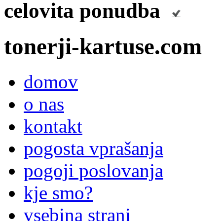
celovita ponudba
tonerji-kartuse.com
domov
o nas
kontakt
pogosta vprašanja
pogoji poslovanja
kje smo?
vsebina strani