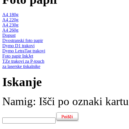
A4 180g
A4 220g
A4 230g
A4 260g
Dopust
Dvostranski foto papir
Dymo D1 trakovi
Dymo LetraTag trakovi
Foto papir InkJet
TZe trakovi za P-touch
za laserske tiskalnike
Iskanje
Namig
: Išči po oznaki kartu