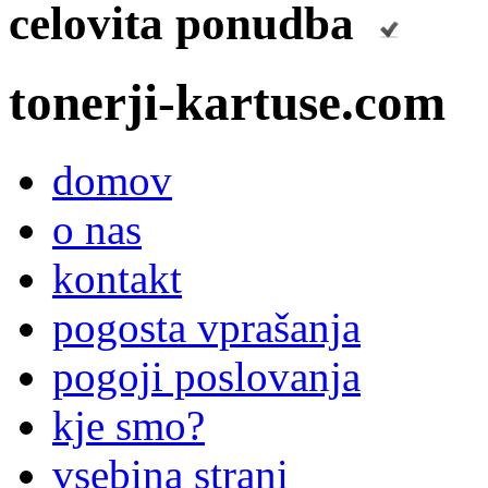
celovita ponudba
tonerji-kartuse.com
domov
o nas
kontakt
pogosta vprašanja
pogoji poslovanja
kje smo?
vsebina strani