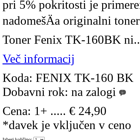
pri 5% pokritosti je prime
nadomešÄa originalni tone
Toner Fenix TK-160BK ni..
Več informacij
Koda:
FENIX TK-160 BK
Dobavni rok:
na zalogi
Cena:
1+ ..... € 24,90
*davek je vključen v ceno
Izberi količino: