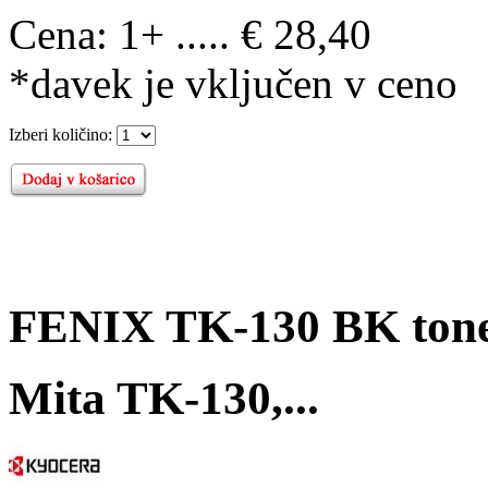
Cena:
1+ ..... € 28,40
*davek je vključen v ceno
Izberi količino:
FENIX TK-130 BK tone
Mita TK-130,...