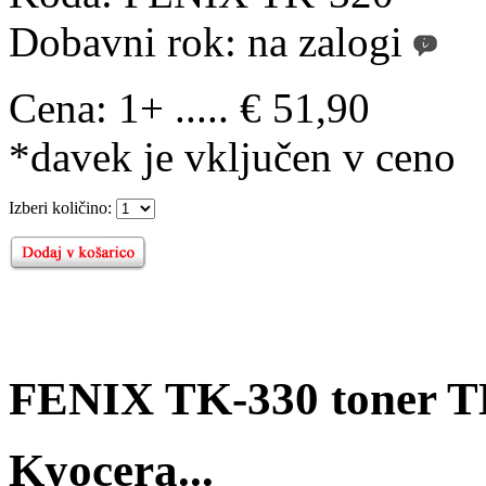
Dobavni rok:
na zalogi
Cena:
1+ ..... € 51,90
*davek je vključen v ceno
Izberi količino:
FENIX TK-330 toner T
Kyocera...