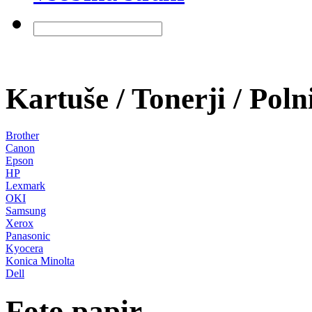
Kartuše / Tonerji / Poln
Brother
Canon
Epson
HP
Lexmark
OKI
Samsung
Xerox
Panasonic
Kyocera
Konica Minolta
Dell
Foto papir