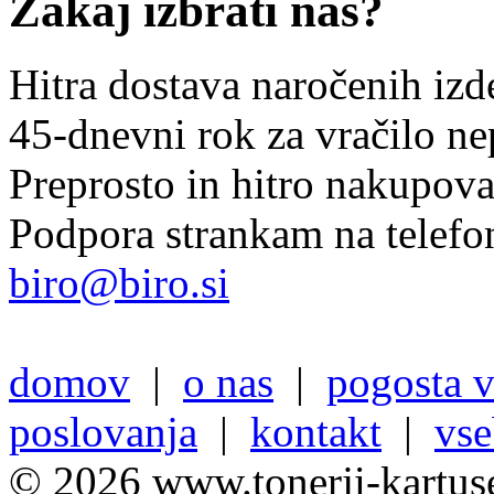
Zakaj izbrati nas?
Hitra dostava naročenih izd
45-dnevni rok za vračilo n
Preprosto in hitro nakupov
Podpora strankam na telefo
biro@biro.si
domov
|
o nas
|
pogosta v
poslovanja
|
kontakt
|
vse
© 2026 www.tonerji-kartuse