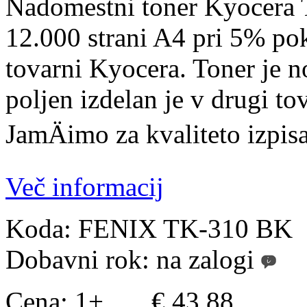
Nadomestni toner Kyocera 
12.000 strani A4 pri 5% pokr
tovarni Kyocera. Toner je 
poljen izdelan je v drugi tov
JamÄimo za kvaliteto izpisa
Več informacij
Koda:
FENIX TK-310 BK
Dobavni rok:
na zalogi
Cena:
1+ ..... € 43,88