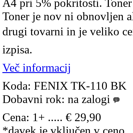
A4 pri 5% pokritosti. Toner
Toner je nov ni obnovljen a
drugi tovarni in je veliko c
izpisa.
Več informacij
Koda:
FENIX TK-110 BK
Dobavni rok:
na zalogi
Cena:
1+ ..... € 29,90
*davek je vključen v ceno