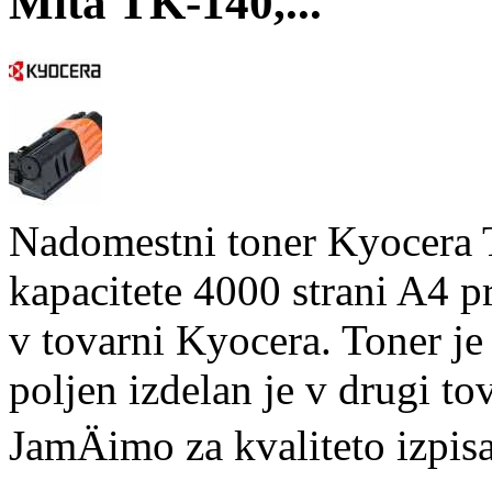
Mita TK-140,...
Nadomestni toner Kyocera
kapacitete 4000 strani A4 pr
v tovarni Kyocera. Toner je
poljen izdelan je v drugi tov
JamÄimo za kvaliteto izpisa