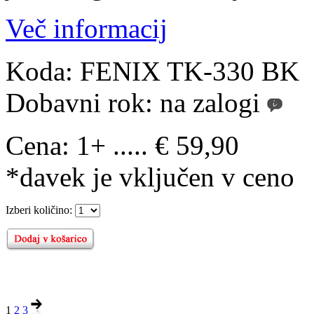
Več informacij
Koda:
FENIX TK-330 BK
Dobavni rok:
na zalogi
Cena:
1+ ..... € 59,90
*davek je vključen v ceno
Izberi količino:
1
2
3