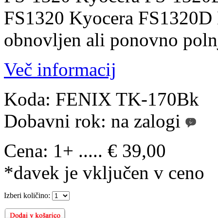
FS1320 Kyocera FS1320D K
obnovljen ali ponovno polnj
Več informacij
Koda:
FENIX TK-170Bk
Dobavni rok:
na zalogi
Cena:
1+ ..... € 39,00
*davek je vključen v ceno
Izberi količino: