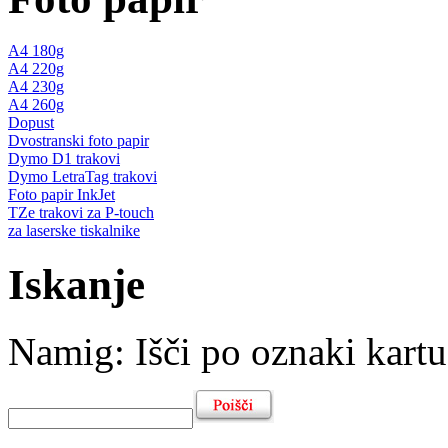
A4 180g
A4 220g
A4 230g
A4 260g
Dopust
Dvostranski foto papir
Dymo D1 trakovi
Dymo LetraTag trakovi
Foto papir InkJet
TZe trakovi za P-touch
za laserske tiskalnike
Iskanje
Namig
: Išči po oznaki kartu