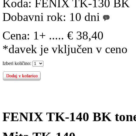
Koda:
FENIX TK-130 BK
Dobavni rok:
10 dni
Cena:
1+ ..... € 38,40
*davek je vključen v ceno
Izberi količino:
FENIX TK-140 BK tone