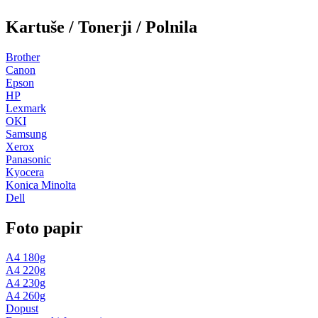
Kartuše / Tonerji / Polnila
Brother
Canon
Epson
HP
Lexmark
OKI
Samsung
Xerox
Panasonic
Kyocera
Konica Minolta
Dell
Foto papir
A4 180g
A4 220g
A4 230g
A4 260g
Dopust