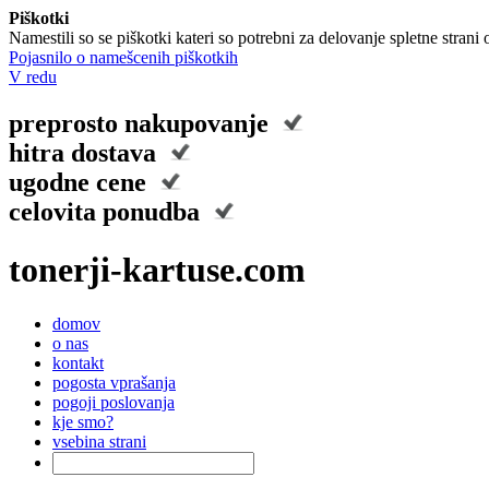
Piškotki
Namestili so se piškotki kateri so potrebni za delovanje spletne stran
Pojasnilo o namešcenih piškotkih
V redu
preprosto nakupovanje
hitra dostava
ugodne cene
celovita ponudba
tonerji-kartuse.com
domov
o nas
kontakt
pogosta vprašanja
pogoji poslovanja
kje smo?
vsebina strani